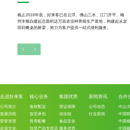
截止2018年底，好来客已在云浮、佛山三水、江门开平、梅
州丰顺自建起总面积达万亩农业种养殖生产基地，构建起从农
田到餐桌的桥梁，努力为客户提供一站式便利服务。
走进好来客
核心业务
集团优势
新闻资讯
合作
公司简介
食材配送
营运保障
公司动态
中山
发展历程
饭堂承包
供应链
行业新闻
中国
荣誉资质
营养配餐
食品安全
中国
企业文化
扶贫产品专营店
服务优势
中国